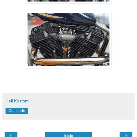
Hell Kustom
Compartir
‹
›
Inicio