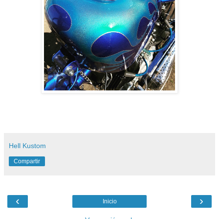
Hell Kustom
Compartir
‹
›
Inicio