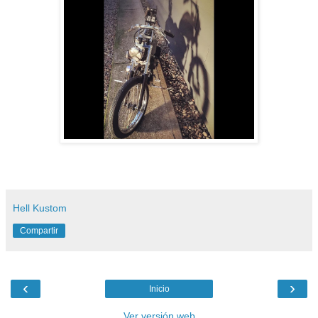
Hell Kustom
Compartir
‹
›
Inicio
Ver versión web