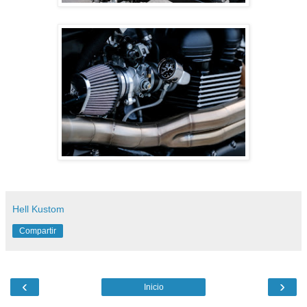
Hell Kustom
Compartir
‹
›
Inicio