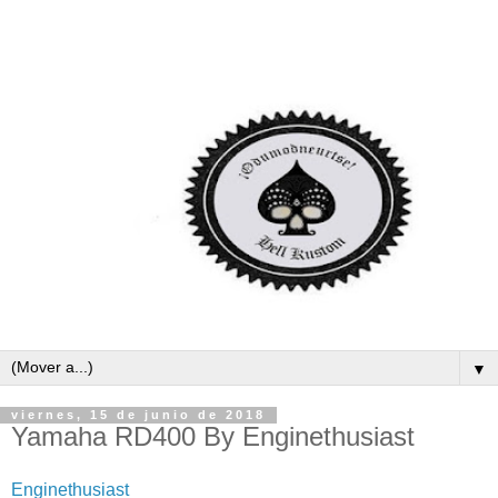
▼
viernes, 15 de junio de 2018
Yamaha RD400 By Enginethusiast
Enginethusiast