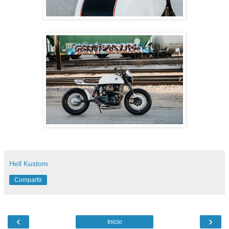
Hell Kustom
Compartir
‹
›
Inicio