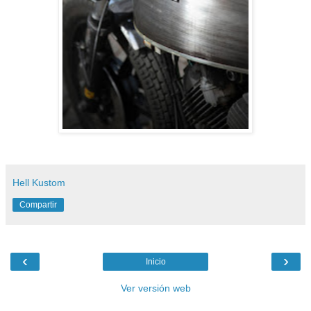
Hell Kustom
Compartir
‹
›
Inicio
Ver versión web