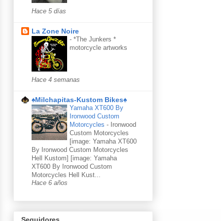
Hace 5 días
La Zone Noire
-
*The Junkers *
motorcycle artworks
Hace 4 semanas
♠Milchapitas-Kustom Bikes♠
Yamaha XT600 By
Ironwood Custom
Motorcycles
-
Ironwood
Custom Motorcycles
[image: Yamaha XT600
By Ironwood Custom Motorcycles
Hell Kustom] [image: Yamaha
XT600 By Ironwood Custom
Motorcycles Hell Kust...
Hace 6 años
Seguidores