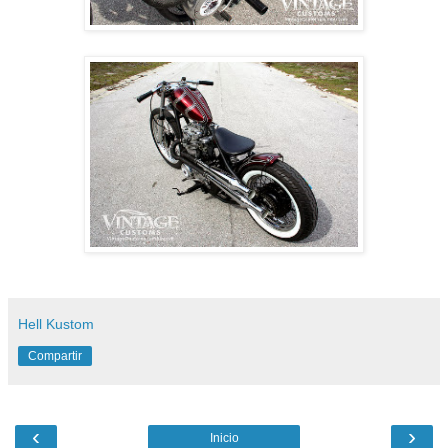
Hell Kustom
Compartir
‹
›
Inicio